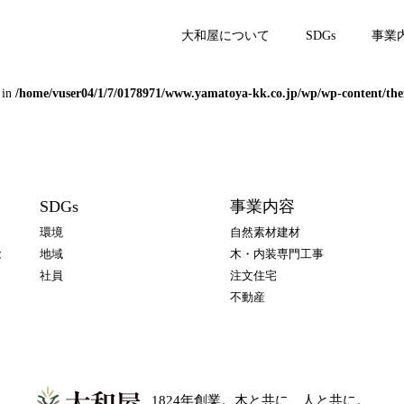
大和屋について
SDGs
事業
 in
/home/vuser04/1/7/0178971/www.yamatoya-kk.co.jp/wp/wp-content/the
SDGs
事業内容
環境
自然素材建材
念
地域
木・内装専門工事
社員
注文住宅
不動産
1824年創業。木と共に、人と共に。