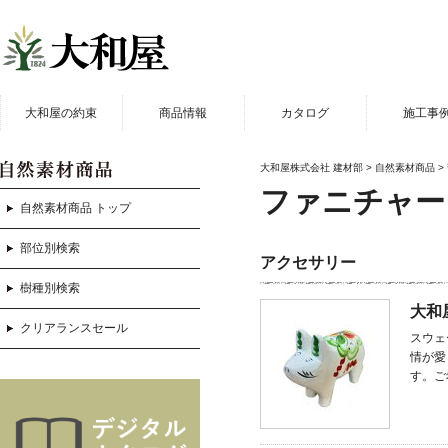
大和屋の約束
商品情報
カタログ
施工事
商品一覧
カタログ
施工例写
大和屋株式会社 建材部
>
自然素材商品
>
フローリング
ガイドブック
動画
ファニチャー
自然素材商品 トップ
玄関ドア・引き戸
幼稚園実
部位別検索
デッキ
店舗実
アクセサリー
樹種別検索
アウトレット品
大和
クリアランスセール
スウェ
情が愛
す。ご