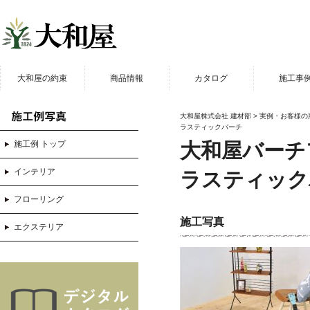
大和屋の約束
商品情報
カタログ
施工事
商品一覧
カタログ
施工例写
大和屋株式会社 建材部
>
実例・お客様の
フローリング
ラスティックバーチ
ガイドブック
動画
施工例 トップ
大和屋バーチ
玄関ドア・引き戸
幼稚園実
インテリア
ラスティック
デッキ
店舗実
フローリング
アウトレット品
施工写真
エクステリア