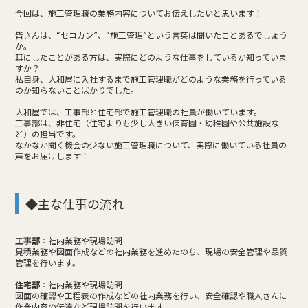
今回は、施工管理職の業務内容についてお伝えしたいと思います！
皆さんは、“セコカン”、“施工管理”という言葉は聞いたことあるでしょう
か。
耳にしたことがある方は、実際にどのような仕事をしているか知っていま
すか？
私自身、大和屋に入社するまで施工管理職がどのような業務を行っている
のか知らないことばかりでした。
大和屋では、工事部と住宅部で施工管理職の社員が働いています。
工事部は、非住宅（住宅よりも少し大きい保育園・幼稚園や公共施設な
ど）の担当です。
なかなか聞く機会の少ない施工管理職について、実際に働いている社員の
声をお届けします！
◆主な仕事の流れ
工事部
：社内業務や現場訪問
見積業務や図面作成などの社内業務を進めたのち、現場の安全管理や品質
管理を行います。
住宅部
：社内業務や現場訪問
図面の確認や工程表の作成などの社内業務を行い、安全確認や職人さんに
作業内容の伝達など現場訪問を行います。